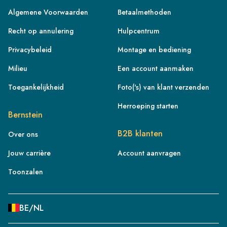
Algemene Voorwaarden
Betaalmethoden
Recht op annulering
Hulpcentrum
Privacybeleid
Montage en bediening
Milieu
Een account aanmaken
Toegankelijkheid
Foto('s) van klant verzenden
FR
Herroeping starten
Bernstein
IE
B2B klanten
Over ons
IT
Jouw carrière
Account aanvragen
NL
ES
Toonzalen
BE/NL
PL
BE/NL
SE