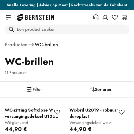
Skip to main content
Snelle Levering | Advies op Maat | Rechtstreeks van de Fabrikant
Search
+31 373 70 44 074
Wil je informatie over
Producten
WC-brillen
retourvoorwaarden, bestelstatus of
iets anders? Vul dan het formulier
WC-brillen
in.
Helpcentrum (FAQ)
11 Producten
Filter
Sorteren
WC-zitting Softclose WC-
Wc-bril U2019 - robuust
vervangingsdeksel U1002
duroplast
Wit glanzend
Vervangingsdeksel wc-z...
44,90 €
44,90 €