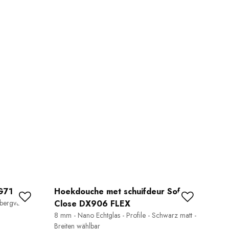
G71
Hoekdouche met schuifdeur Soft-
Do
pbergvak
Close DX906 FLEX
Mess
Dus
8 mm - Nano Echtglas - Profile - Schwarz matt -
Breiten wählbar