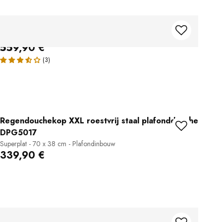
Inbouw regendouche XXL DPG5030
Superplat - 70 x 38 cm - Plafondinbouw
559,90 €
Regendouchekop XXL roestvrij staal plafonddouche
DPG5017
Superplat - 70 x 38 cm - Plafondinbouw
339,90 €
Regendouchekop D2201E