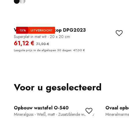
Vierkante douchekop DPG2023
-15%
UITVERKOCHT
Superplat in mat wit - 20 x 20 cm
61,12 €
71,90 €
Laagste prijs in de afgelopen 30 dagen: 47,00 €
Voor u geselecteerd
Opbouw wastafel O-540
Ovaal opb
Mineralguss - Weiß, matt - Zusatzblende wählbar
Mineralmarmer