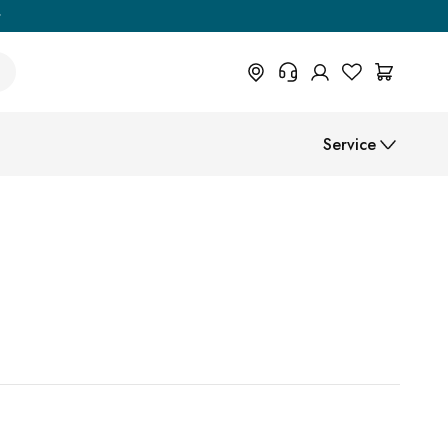
t
+31 373 70 44 074
Service
Wil je informatie over
retourvoorwaarden, bestelstatus of
iets anders? Vul dan het formulier
Montage-instructies
in.
Helpcentrum (FAQ)
Betaalmethoden
Verzending
B2B