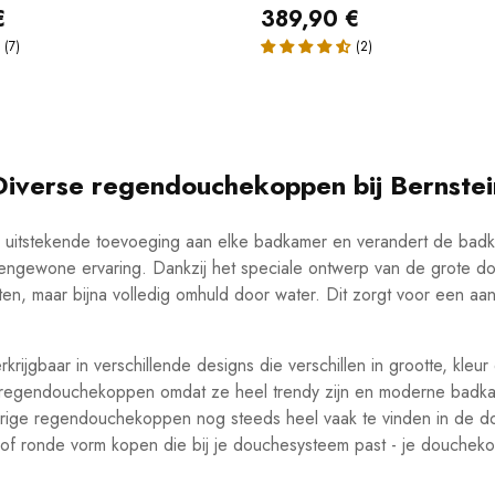
€
389,90 €
Diverse regendouchekoppen bij Bernstei
uitstekende toevoeging aan elke badkamer en verandert de badk
engewone ervaring. Dankzij het speciale ontwerp van de grote d
ten, maar bijna volledig omhuld door water. Dit zorgt voor een 
ijgbaar in verschillende designs die verschillen in grootte, kleu
 regendouchekoppen omdat ze heel trendy zijn en moderne badka
urige regendouchekoppen nog steeds heel vaak te vinden in de do
of ronde vorm kopen die bij je douchesysteem past - je douchek