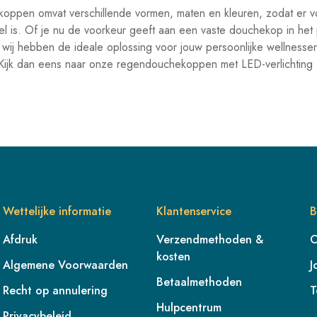
oppen omvat verschillende vormen, maten en kleuren, zodat er v
 is. Of je nu de voorkeur geeft aan een vaste douchekop in het
wij hebben de ideale oplossing voor jouw persoonlijke wellnesser
ijk dan eens naar onze regendouchekoppen met LED-verlichting - j
Wettelijke informatie
Klantenservice
B
Afdruk
Verzendmethoden &
O
kosten
Algemene Voorwaarden
J
Betaalmethoden
Recht op annulering
T
Hulpcentrum
Privacybeleid