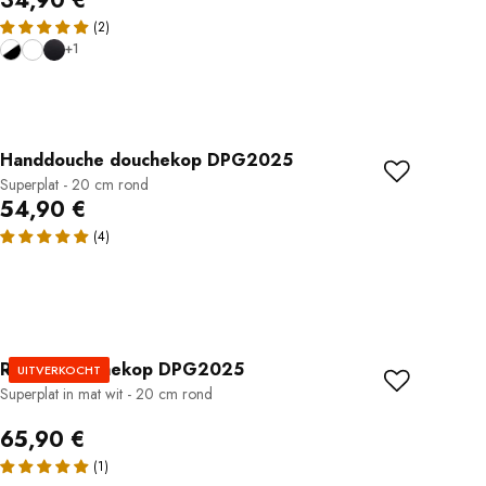
34,90 €
+1
Handdouche douchekop DPG2025
Superplat - 20 cm rond
54,90 €
Ronde Douchekop DPG2025
UITVERKOCHT
Superplat in mat wit - 20 cm rond
65,90 €