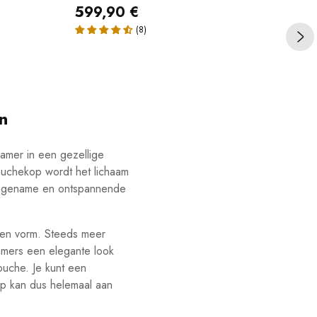
599,90 €
34
n
amer in een gezellige
ouchekop wordt het lichaam
aangename en ontspannende
r en vorm. Steeds meer
mers een elegante look
uche. Je kunt een
op kan dus helemaal aan