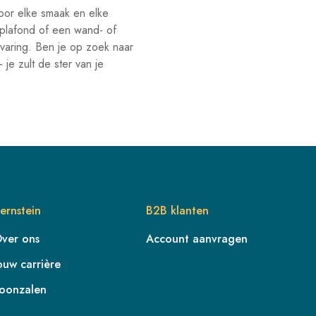
oor elke smaak en elke
 plafond of een wand- of
varing. Ben je op zoek naar
e zult de ster van je
ernstein
B2B klanten
ver ons
Account aanvragen
ouw carrière
oonzalen