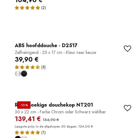
104,90 €
ABS hoofddouche - D2517
Zelfreinigend - 25 x 17 cm - Kleur naar keuze
39,90 €
Rechthoekige douchekop NT201
-10%
30 x 22 cm - Farbe Chrom oder Schwarz wählbar
139,41 €
154,90 €
Laagste prijs in de afgelopen 30 dagen: 124,00 €