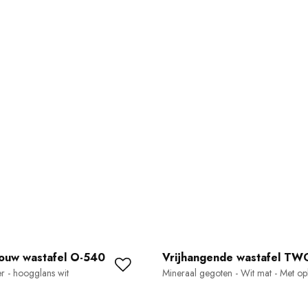
ouw wastafel O-540
Vrijhangende wastafel TW
 - hoogglans wit
Mineraal gegoten - Wit mat - Met o