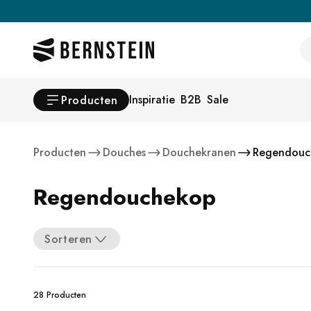
Skip to main content
Se
Inspiratie
B2B
Sale
Producten
Producten
Douches
Douchekranen
Regendouc
Regendouchekop
Sorteren
28 Producten