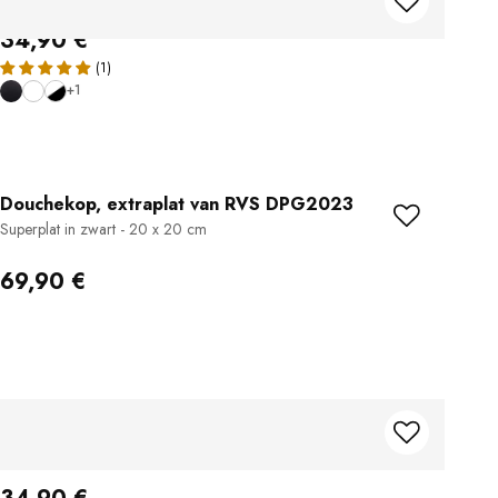
30 x 21 x 4 cm - Anti-kalk - Kleur selecteerbaar
34,90 €
+1
Douchekop, extraplat van RVS DPG2023
Superplat in zwart - 20 x 20 cm
69,90 €
Regendouchekop D2211R
Anti-Kalk - rund - Ø 25,4 cm - Farbe wählbar