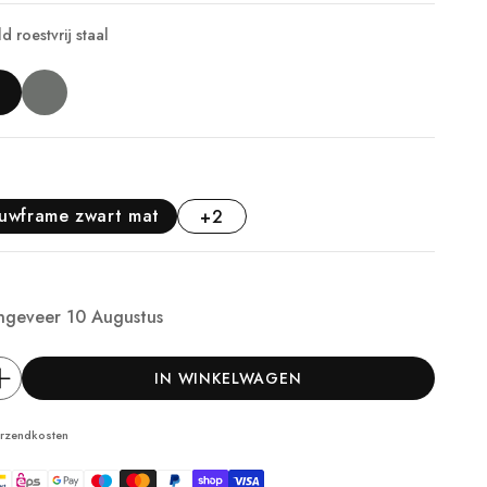
 roestvrij staal
ouwframe zwart mat
+2
d
ngeveer
10 Augustus
IN WINKELWAGEN
erzendkosten