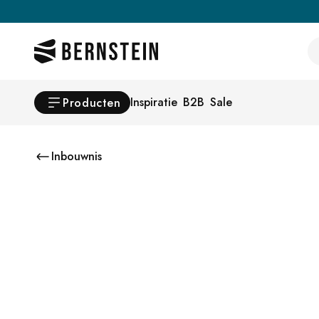
Skip to main content
Se
Inspiratie
B2B
Sale
Producten
Inbouwnis