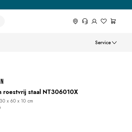
+31 373 70 44 074
Service
Wil je informatie over
retourvoorwaarden, bestelstatus of
iets anders? Vul dan het formulier
Montage-instructies
in.
Helpcentrum (FAQ)
Betaalmethoden
Verzending
n roestvrij staal NT306010X
 30 x 60 x 10 cm
B2B
3