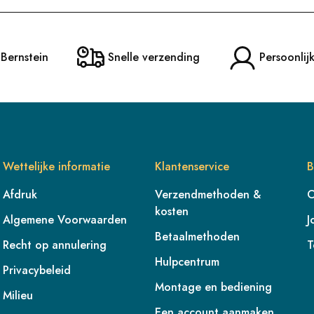
 Bernstein
Snelle verzending
Persoonlij
Wettelijke informatie
Klantenservice
B
Afdruk
Verzendmethoden &
O
kosten
Algemene Voorwaarden
J
Betaalmethoden
Recht op annulering
T
Hulpcentrum
Privacybeleid
Montage en bediening
Milieu
Een account aanmaken