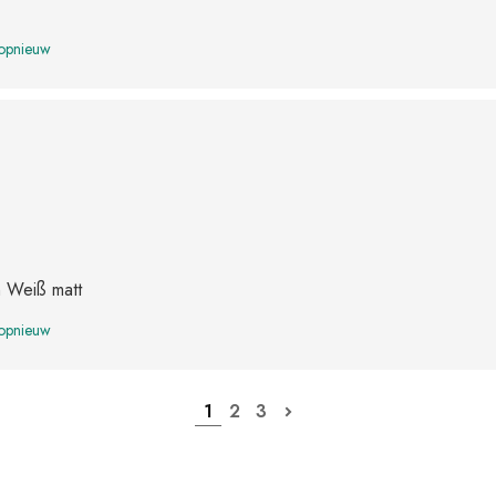
 opnieuw
n Weiß matt
 opnieuw
1
2
3