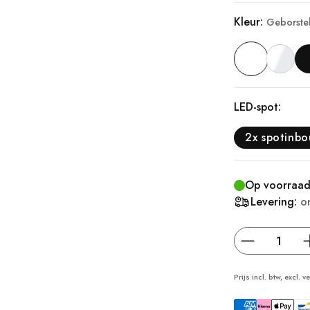
Kleur:
Geborsteld
LED-spot:
2x spotinb
Op voorraa
Levering:
o
Prijs incl. btw, excl.
v