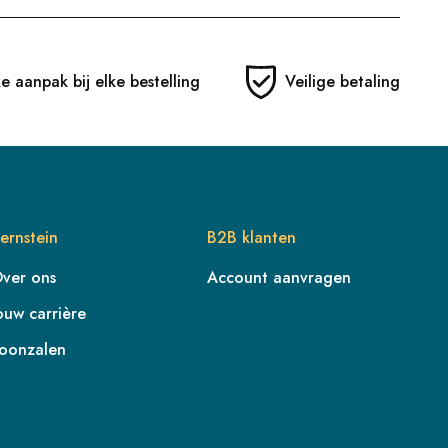
ke aanpak bij elke bestelling
Veilige betaling
ernstein
B2B klanten
ver ons
Account aanvragen
ouw carrière
oonzalen