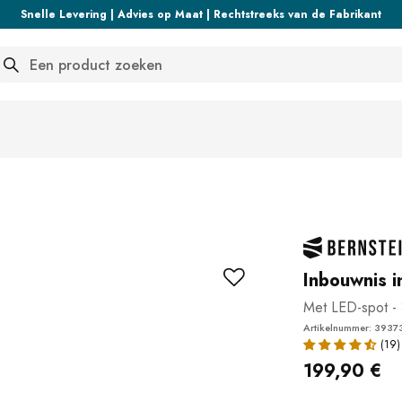
Snelle Levering | Advies op Maat | Rechtstreeks van de Fabrikant
arch
Inbouwnis i
Met LED-spot -
Artikelnummer: 3937
199,90 €