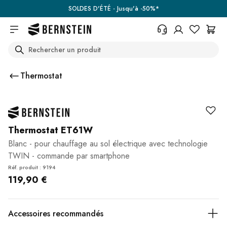
Skip to main content
SOLDES D'ÉTÉ - Jusqu'à -50%*
Search
+33 367 95 39 70
Vous avez une question sur un
Thermostat
produit, l'état de votre commande,
votre droit de retour ou autre ?
Remplissez le formulaire de
contact.
Centre d'aide (FAQ)
Thermostat ET61W
Blanc - pour chauffage au sol électrique avec technologie
TWIN - commande par smartphone
Réf. produit : 9194
119,90 €
Accessoires recommandés