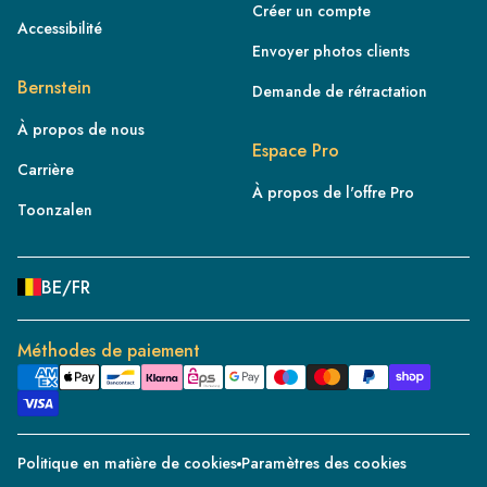
Créer un compte
Accessibilité
Envoyer photos clients
FR
Bernstein
Demande de rétractation
IE
À propos de nous
IT
Espace Pro
Carrière
NL
À propos de l'offre Pro
ES
Toonzalen
BE/NL
PL
BE/FR
SE
DE
Méthodes de paiement
CH/DE
DK
CZ
Politique en matière de cookies
Paramètres des cookies
PT