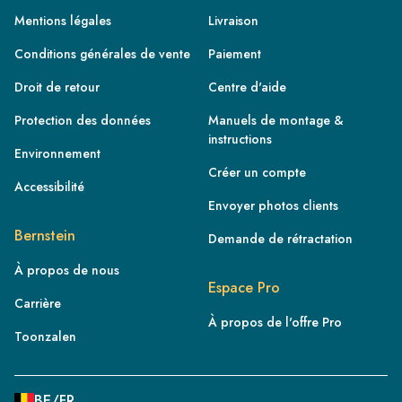
Mentions légales
Livraison
Conditions générales de vente
Paiement
Droit de retour
Centre d'aide
Protection des données
Manuels de montage &
instructions
Environnement
Créer un compte
Accessibilité
Envoyer photos clients
FR
Bernstein
Demande de rétractation
IE
À propos de nous
IT
Espace Pro
Carrière
NL
À propos de l'offre Pro
ES
Toonzalen
BE/NL
PL
BE/FR