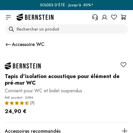
Skip to main content
SOLDES D'ÉTÉ - Jusqu'à -50%*
Search
+33 367 95 39 70
Vous avez une question sur un
Accessoire WC
produit, l'état de votre commande,
votre droit de retour ou autre ?
Remplissez le formulaire de
contact.
Centre d'aide (FAQ)
Tapis d'isolation acoustique pour élément de
pré-mur WC
Convient pour WC et bidet suspendus
Réf. produit : 2286
24,90 €
Accessoires recommandés