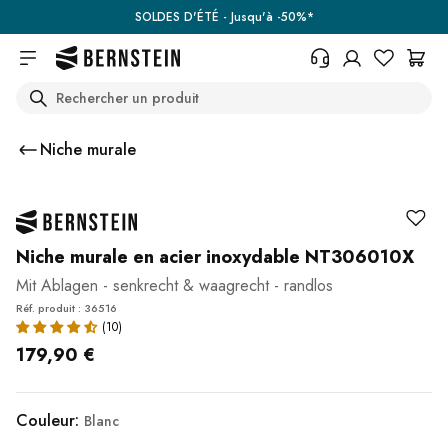
Skip to main content
SOLDES D'ÉTÉ - Jusqu'à -50%*
Search
+33 367 95 39 70
Vous avez une question sur un
Niche murale
produit, l'état de votre commande,
votre droit de retour ou autre ?
Remplissez le formulaire de
contact.
Centre d'aide (FAQ)
Niche murale en acier inoxydable NT306010X
Mit Ablagen - senkrecht & waagrecht - randlos
Réf. produit : 36516
179,90 €
Couleur:
Blanc