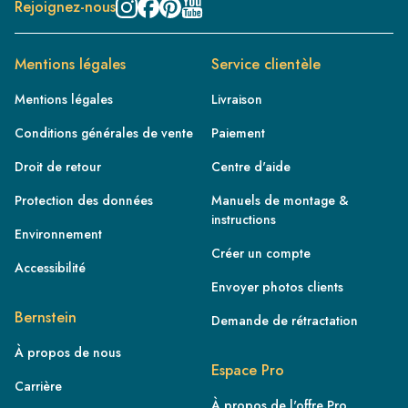
Rejoignez-nous
Mentions légales
Service clientèle
Mentions légales
Livraison
Conditions générales de vente
Paiement
Droit de retour
Centre d'aide
Protection des données
Manuels de montage &
instructions
Environnement
Créer un compte
Accessibilité
Envoyer photos clients
FR
Bernstein
Demande de rétractation
IE
À propos de nous
IT
Espace Pro
Carrière
NL
À propos de l'offre Pro