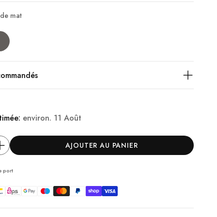
ade mat
ecommandés
timée:
environ.
11 Août
AJOUTER AU PANIER
e port