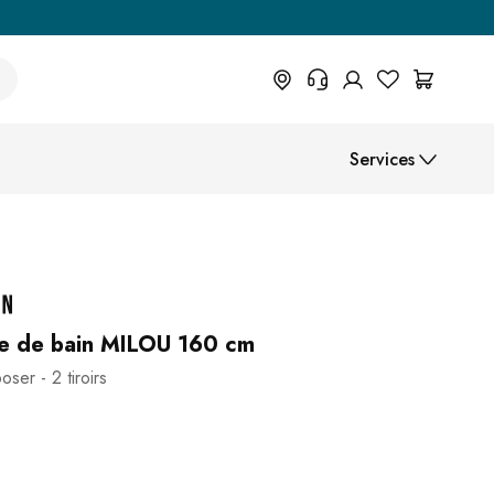
+33 367 95 39 70
Services
Vous avez une question sur un
produit, l'état de votre commande,
votre droit de retour ou autre ?
Manuels de montage
Remplissez le formulaire de
contact.
Facilités de paiement
Centre d'aide (FAQ)
Livraison
le de bain MILOU 160 cm
ser - 2 tiroirs
Espace professionnel