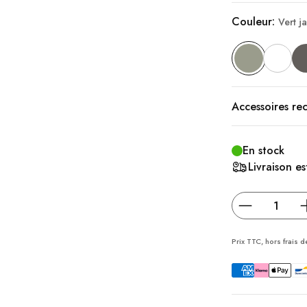
Couleur:
Vert j
Accessoires r
En stock
Livraison es
Prix TTC, hors frais
d