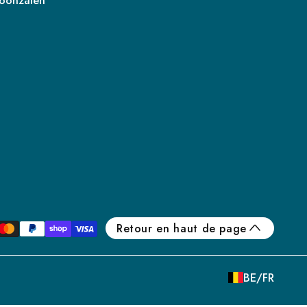
oonzalen
FR
IE
IT
NL
ES
Retour en haut de page
BE/NL
PL
BE/FR
SE