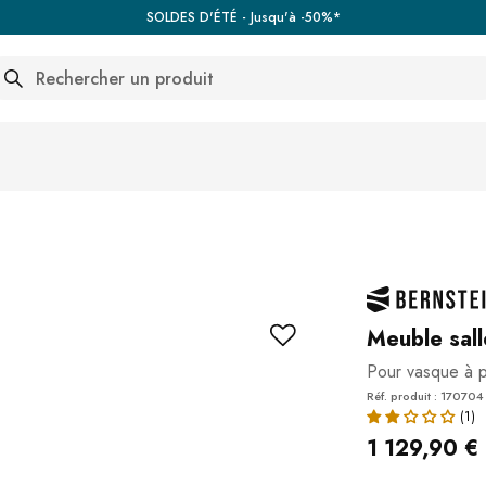
SOLDES D'ÉTÉ - Jusqu'à -50%*
arch
Meuble sal
Pour vasque à po
Réf. produit : 170704
1 129,90 €