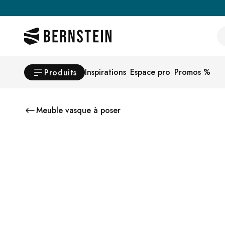
Skip to main content
Se
Inspirations
Espace pro
Promos %
Produits
Meuble vasque à poser