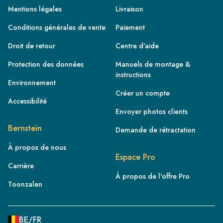
Mentions légales
Livraison
Conditions générales de vente
Paiement
Droit de retour
Centre d'aide
Protection des données
Manuels de montage &
instructions
Environnement
Créer un compte
Accessibilité
Envoyer photos clients
FR
Bernstein
Demande de rétractation
IE
À propos de nous
IT
Espace Pro
Carrière
NL
À propos de l'offre Pro
ES
Toonzalen
BE/NL
PL
BE/FR