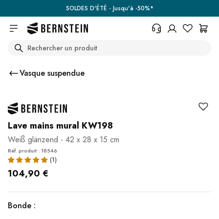
Skip to main content
SOLDES D'ÉTÉ - Jusqu'à -50%*
Search
+33 367 95 39 70
Vous avez une question sur un
Vasque suspendue
produit, l'état de votre commande,
votre droit de retour ou autre ?
Remplissez le formulaire de
contact.
Centre d'aide (FAQ)
Lave mains mural KW198
Weiß glänzend - 42 x 28 x 15 cm
Réf. produit : 18546
104,90 €
Bonde :