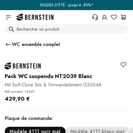
Skip to main content
SOLDES D'ÉTÉ - Jusqu'à -50%*
Search
+33 367 95 39 70
Vous avez une question sur un
WC ensemble complet
produit, l'état de votre commande,
votre droit de retour ou autre ?
Remplissez le formulaire de
contact.
Centre d'aide (FAQ)
Pack WC suspendu NT2039 Blanc
Mit Soft-Close Sitz & Vorwandelement G3004A
Réf. produit : 15427
429,90 €
Plaque de commande:
Modèle 4111 noir mat
Modèle 4111 blanc mat