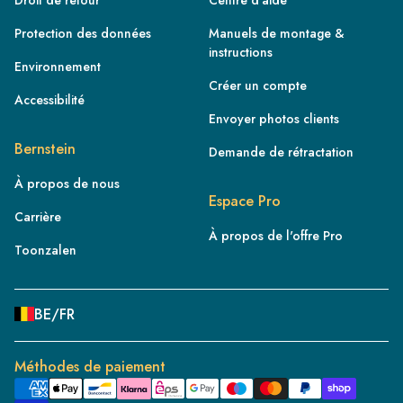
Protection des données
Manuels de montage &
instructions
Environnement
Créer un compte
Accessibilité
Envoyer photos clients
FR
Bernstein
Demande de rétractation
IE
À propos de nous
IT
Espace Pro
Carrière
NL
À propos de l'offre Pro
ES
Toonzalen
BE/NL
PL
BE/FR
SE
DE
Méthodes de paiement
CH/DE