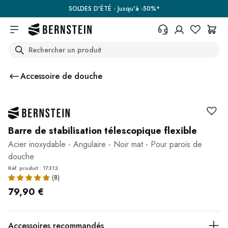
Skip to main content
SOLDES D'ÉTÉ - Jusqu'à -50%*
Search
+33 367 95 39 70
Vous avez une question sur un
Accessoire de douche
produit, l'état de votre commande,
votre droit de retour ou autre ?
Remplissez le formulaire de
contact.
Centre d'aide (FAQ)
Barre de stabilisation télescopique flexible
Acier inoxydable - Angulaire - Noir mat - Pour parois de
douche
Réf. produit : 17313
79,90 €
Accessoires recommandés